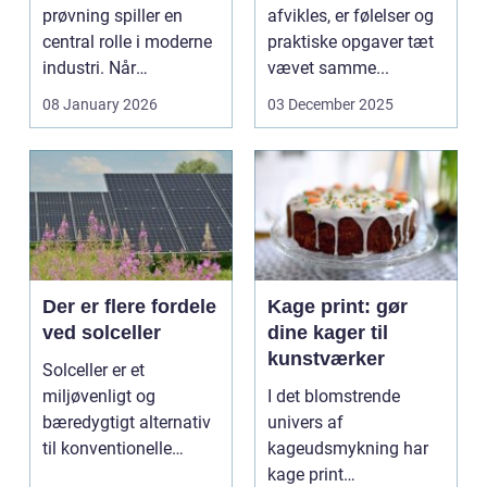
afgørende
prøvning spiller en
afvikles, er følelser og
central rolle i moderne
praktiske opgaver tæt
industri. Når
vævet samme...
svejsninger,
08 January 2026
03 December 2025
trykbærende u...
Der er flere fordele
Kage print: gør
ved solceller
dine kager til
kunstværker
Solceller er et
miljøvenligt og
I det blomstrende
bæredygtigt alternativ
univers af
til konventionelle
kageudsmykning har
energikilder....
kage print