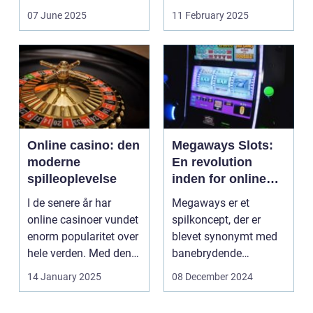
revolutioneret måden,
07 June 2025
11 February 2025
hvorpå ...
Online casino: den
Megaways Slots:
moderne
En revolution
spilleoplevelse
inden for online
spilleautomater
I de senere år har
Megaways er et
online casinoer vundet
spilkoncept, der er
enorm popularitet over
blevet synonymt med
hele verden. Med den
banebrydende
teknolog...
innovation inden for
14 January 2025
08 December 2024
online casi...