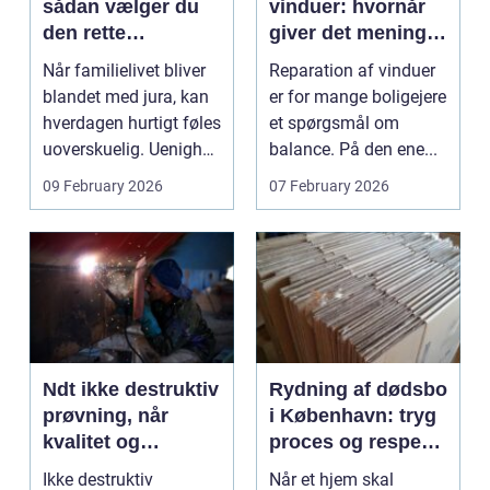
sådan vælger du
vinduer: hvornår
den rette
giver det mening,
familieretsadvokat
og hvad skal du
Når familielivet bliver
Reparation af vinduer
vælge?
blandet med jura, kan
er for mange boligejere
hverdagen hurtigt føles
et spørgsmål om
uoverskuelig. Uenighed
balance. På den ene...
om børn...
09 February 2026
07 February 2026
Ndt ikke destruktiv
Rydning af dødsbo
prøvning, når
i København: tryg
kvalitet og
proces og respekt
sikkerhed er
for boet
Ikke destruktiv
Når et hjem skal