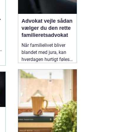
g
Advokat vejle sådan
vælger du den rette
familieretsadvokat
Når familielivet bliver
blandet med jura, kan
hverdagen hurtigt føles
uoverskuelig. Uenighed
om børn, ægteskab, arv
eller bolig handler
sjældent kun om
paragraffer, men også
om følelser, tryghed og
fremtid. I sådan en
situation kan en
09
February 2026
n