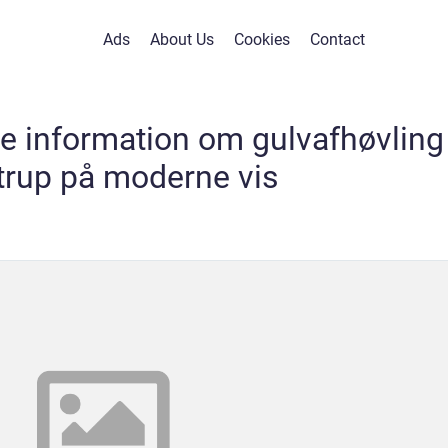
Ads
About Us
Cookies
Contact
ge information om gulvafhøvling 
trup på moderne vis