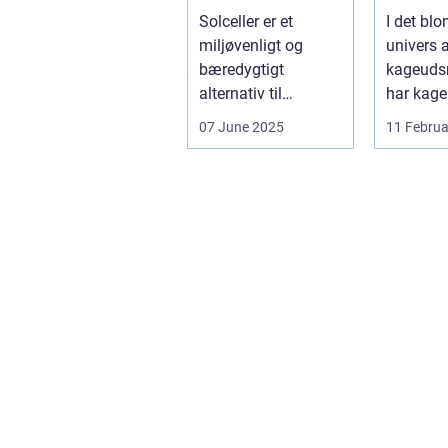
Solceller er et
I det bl
miljøvenligt og
univers 
bæredygtigt
kageuds
alternativ til
har kage
konventionelle
revolutio
07 June 2025
11 Februa
energikilder....
måden, h