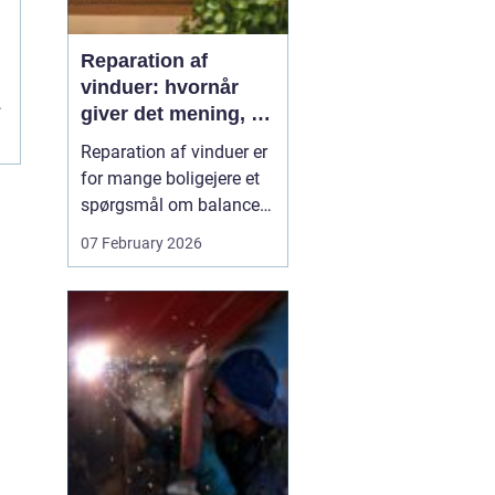
Reparation af
vinduer: hvornår
giver det mening, og
r
hvad skal du
Reparation af vinduer er
vælge?
for mange boligejere et
spørgsmål om balance.
På den ene side vil du
07 February 2026
gerne bevare husets
udtryk og undgå
unødvendige udgifter. På
den anden side skal
vinduerne være tætte,
ene...