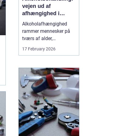
vejen ud af
afhængighed i
trygge rammer
Alkoholafhængighed
rammer mennesker på
tværs af alder,
uddannelse og
17 February 2026
baggrund. For mange
starter det stille og roligt:
Et glas for at falde ned
efter arbejde, lidt ekstra i
weekenden, og pludselig
er alkoholen blevet en
nødve...