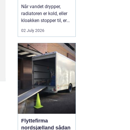
Når vandet drypper,
radiatoren er kold, eller
kloakken stopper til, er
en dygtig VVS-installatør
02 July 2026
ikke bare rar at have det
er en nødvendighed. I
Faxe-området findes der
flere firmaer, der kan
hjælpe, men kvalitet,
responstid og rådgivning
varierer m...
Flyttefirma
nordsjælland sådan