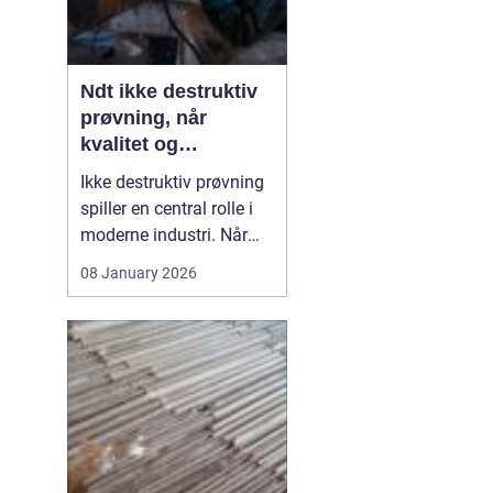
Ndt ikke destruktiv
prøvning, når
kvalitet og
sikkerhed er
Ikke destruktiv prøvning
afgørende
spiller en central rolle i
moderne industri. Når
svejsninger, trykbærende
08 January 2026
udstyr, tanke eller
stålkonstruktioner skal
kontrolleres, skal det ske
uden at ødelægge
emnet. Her kommer
N...