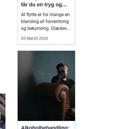
får du en tryg og
effektiv flytning
At flytte er for mange en
blanding af forventning
og bekymring. Glæden
ved et nyt hjem bliver
05 March 2026
ofte blandet med tanken
om tunge møbler,
skrøbelige ting og
logistik, der skal gå op.
Når du vælger et
Flyttefirma Nordsjæ...
Alkoholbehandling: