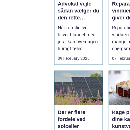
Advokat vejle
Reparat
sådan vælger du
vindue
den rette
giver d
familieretsadvok
mening
Når familielivet
Reparati
at
skal d
bliver blandet med
vinduer e
jura, kan hverdagen
mange bo
hurtigt føles
spørgsm
uoverskuelig.
balance.
09 February 2026
07 Februa
Uenighed om børn...
ene...
Der er flere
Kage pr
fordele ved
dine ka
solceller
kunstv