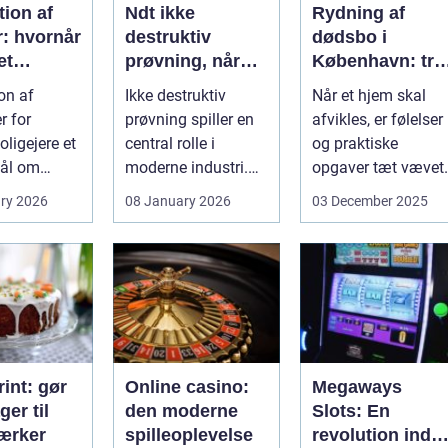
ion af
Ndt ikke
Rydning af
r: hvornår
destruktiv
dødsbo i
et
prøvning, når
København: try
, og hvad
kvalitet og
proces og
on af
Ikke destruktiv
Når et hjem skal
u vælge?
sikkerhed er
respekt for boet
r for
prøvning spiller en
afvikles, er følelser
afgørende
ligejere et
central rolle i
og praktiske
ål om
moderne industri.
opgaver tæt vævet
 På den
Når svejsninger,
samme...
ry 2026
08 January 2026
03 December 2025
trykbærende u...
int: gør
Online casino:
Megaways
ger til
den moderne
Slots: En
ærker
spilleoplevelse
revolution inde