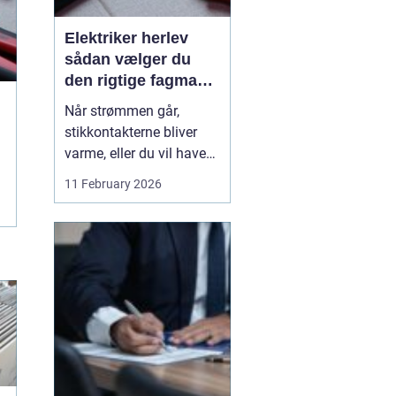
Elektriker herlev
sådan vælger du
den rigtige fagmand
til din el-opgave
Når strømmen går,
stikkontakterne bliver
varme, eller du vil have
ny belysning i hjemmet,
11 February 2026
bliver valget af elektriker
pludselig meget vigtigt.
Mange søger
efter en
elektriker herlev
, men
hvordan vurd...