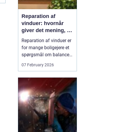
Reparation af
vinduer: hvornår
giver det mening, og
hvad skal du
Reparation af vinduer er
vælge?
for mange boligejere et
spørgsmål om balance.
På den ene side vil du
07 February 2026
gerne bevare husets
udtryk og undgå
unødvendige udgifter. På
den anden side skal
vinduerne være tætte,
ene...