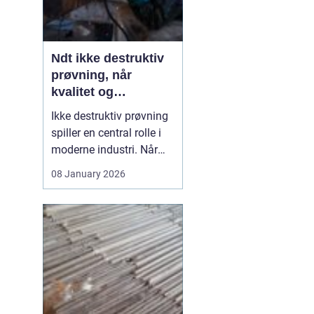
Ndt ikke destruktiv
prøvning, når
kvalitet og
sikkerhed er
Ikke destruktiv prøvning
afgørende
spiller en central rolle i
moderne industri. Når
svejsninger, trykbærende
08 January 2026
udstyr, tanke eller
stålkonstruktioner skal
kontrolleres, skal det ske
uden at ødelægge
emnet. Her kommer
N...