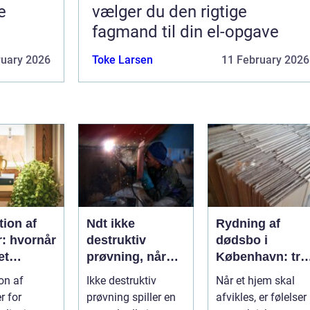
e
vælger du den rigtige
fagmand til din el-opgave
ruary 2026
Toke Larsen
11 February 2026
ion af
Ndt ikke
Rydning af
r: hvornår
destruktiv
dødsbo i
et
prøvning, når
København: try
, og hvad
kvalitet og
proces og
on af
Ikke destruktiv
Når et hjem skal
u vælge?
sikkerhed er
respekt for boet
r for
prøvning spiller en
afvikles, er følelser
afgørende