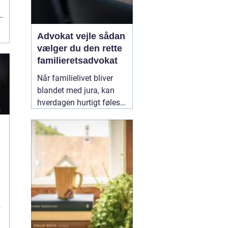
Advokat vejle sådan
vælger du den rette
familieretsadvokat
Når familielivet bliver
blandet med jura, kan
hverdagen hurtigt føles
uoverskuelig. Uenighed
om børn, ægteskab, arv
eller bolig handler
n
sjældent kun om
paragraffer, men også
om følelser, tryghed og
fremtid. I sådan en
situation kan en
09
February 2026
r