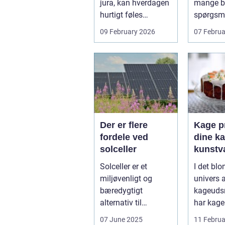
jura, kan hverdagen
mange bo
hurtigt føles
spørgsm
uoverskuelig.
balance.
09 February 2026
07 Februa
Uenighed om børn...
ene...
Der er flere
Kage pr
fordele ved
dine ka
solceller
kunstv
Solceller er et
I det bl
miljøvenligt og
univers 
bæredygtigt
kageuds
alternativ til
har kage
konventionelle
revolutio
07 June 2025
11 Februa