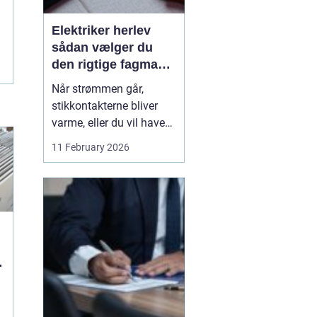
Elektriker herlev
sådan vælger du
den rigtige fagmand
til din el-opgave
Når strømmen går,
stikkontakterne bliver
varme, eller du vil have
ny belysning i hjemmet,
11 February 2026
bliver valget af elektriker
pludselig meget vigtigt.
Mange søger
efter en
elektriker herlev
, men
hvordan vurd...
g