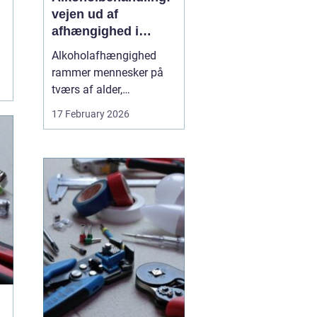
vejen ud af
afhængighed i
trygge rammer
Alkoholafhængighed
rammer mennesker på
tværs af alder,
uddannelse og
17 February 2026
baggrund. For mange
starter det stille og roligt:
Et glas for at falde ned
efter arbejde, lidt ekstra i
weekenden, og pludselig
er alkoholen blevet en
nødve...