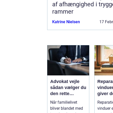
af afhængighed i trygg
rammer
Katrine Nielsen
17 Feb
Advokat vejle
Reparat
sådan vælger du
vindue
den rette
giver d
familieretsadvok
mening
Når familielivet
Reparati
at
skal d
bliver blandet med
vinduer e