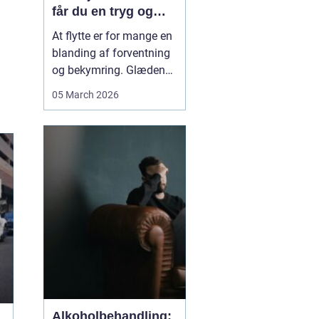
får du en tryg og
effektiv flytning
At flytte er for mange en
blanding af forventning
og bekymring. Glæden
ved et nyt hjem bliver
05 March 2026
ofte blandet med tanken
om tunge møbler,
skrøbelige ting og
logistik, der skal gå op.
Når du vælger et
Flyttefirma Nordsjæ...
Alkoholbehandling: