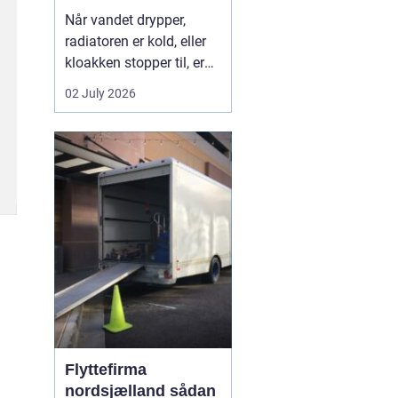
Når vandet drypper,
radiatoren er kold, eller
kloakken stopper til, er
en dygtig VVS-installatør
02 July 2026
ikke bare rar at have det
er en nødvendighed. I
Faxe-området findes der
flere firmaer, der kan
hjælpe, men kvalitet,
responstid og rådgivning
varierer m...
Flyttefirma
nordsjælland sådan