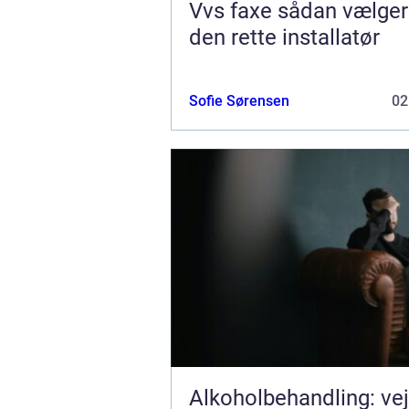
Vvs faxe sådan vælger du
den rette installatør
Sofie Sørensen
02
Alkoholbehandling: ve