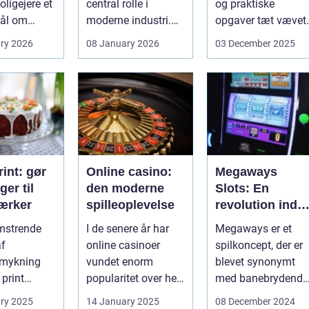
ligejere et
central rolle i
og praktiske
ål om
moderne industri.
opgaver tæt vævet
 På den
Når svejsninger,
samme...
ry 2026
08 January 2026
03 December 2025
trykbærende u...
int: gør
Online casino:
Megaways
ger til
den moderne
Slots: En
ærker
spilleoplevelse
revolution inde
for online
omstrende
I de senere år har
Megaways er et
spilleautomater
af
online casinoer
spilkoncept, der er
mykning
vundet enorm
blevet synonymt
 print
popularitet over hele
med banebrydende
neret
verden. Med den
innovation inden fo
ry 2025
14 January 2025
08 December 2024