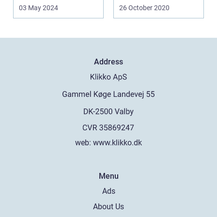
Det skyldes delv...
meget forskelligt
03 May 2024
26 October 2020
videoov...
Address
web:
www.klikko.dk
Menu
Ads
About Us