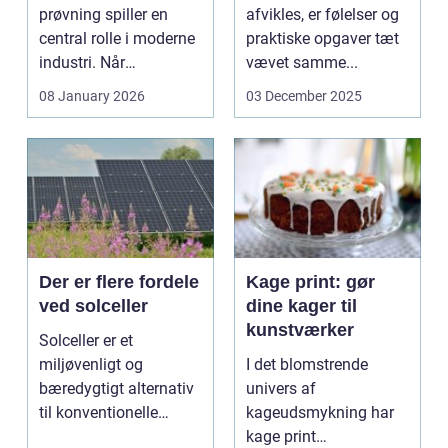
afgørende
prøvning spiller en
afvikles, er følelser og
central rolle i moderne
praktiske opgaver tæt
industri. Når
vævet samme...
svejsninger,
08 January 2026
03 December 2025
trykbærende u...
Der er flere fordele
Kage print: gør
ved solceller
dine kager til
kunstværker
Solceller er et
miljøvenligt og
I det blomstrende
bæredygtigt alternativ
univers af
til konventionelle
kageudsmykning har
energikilder....
kage print