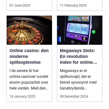
revolutioneret måden,
07 June 2025
11 February 2025
hvorpå ...
Online casino: den
Megaways Slots:
moderne
En revolution
spilleoplevelse
inden for online
spilleautomater
I de senere år har
Megaways er et
online casinoer vundet
spilkoncept, der er
enorm popularitet over
blevet synonymt med
hele verden. Med den
banebrydende
teknolog...
innovation inden for
14 January 2025
08 December 2024
online casi...