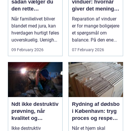
sådan vælger du
vinduer: hvornår
den rette
giver det mening,
familieretsadvokat
og hvad skal du
Når familielivet bliver
Reparation af vinduer
vælge?
blandet med jura, kan
er for mange boligejere
hverdagen hurtigt føles
et spørgsmål om
uoverskuelig. Uenighed
balance. På den ene...
om børn...
09 February 2026
07 February 2026
Ndt ikke destruktiv
Rydning af dødsbo
prøvning, når
i København: tryg
kvalitet og
proces og respekt
sikkerhed er
for boet
Ikke destruktiv
Når et hjem skal