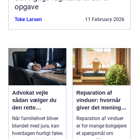
opgave
Toke Larsen
11 February 2026
Advokat vejle
Reparation af
sådan vælger du
vinduer: hvornår
den rette
giver det mening,
familieretsadvokat
og hvad skal du
Når familielivet bliver
Reparation af vinduer
vælge?
blandet med jura, kan
er for mange boligejere
hverdagen hurtigt føles
et spørgsmål om