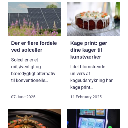
Der er flere fordele
Kage print: gør
ved solceller
dine kager til
kunstværker
Solceller er et
miljøvenligt og
I det blomstrende
bæredygtigt alternativ
univers af
til konventionelle
kageudsmykning har
energikilder....
kage print
revolutioneret måden,
07 June 2025
11 February 2025
hvorpå ...