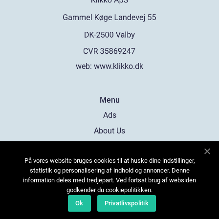
web:
www.klikko.dk
Menu
Ads
About Us
Cookies
På vores website bruges cookies til at huske dine indstillinger,
Contact
statistik og personalisering af indhold og annoncer. Denne
Sitemap
information deles med tredjepart. Ved fortsat brug af websiden
godkender du cookiepolitikken.
Ok
Privatlivspolitik