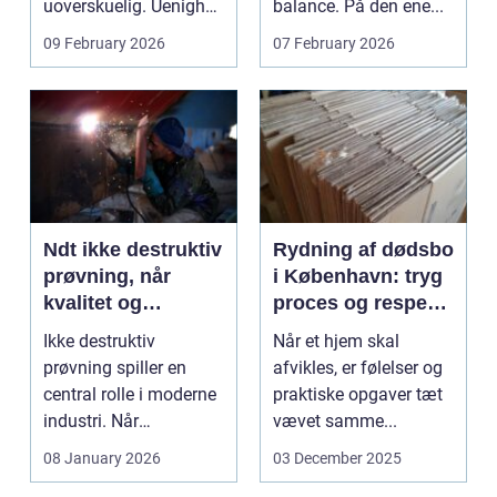
uoverskuelig. Uenighed
balance. På den ene...
om børn...
09 February 2026
07 February 2026
Ndt ikke destruktiv
Rydning af dødsbo
prøvning, når
i København: tryg
kvalitet og
proces og respekt
sikkerhed er
for boet
Ikke destruktiv
Når et hjem skal
afgørende
prøvning spiller en
afvikles, er følelser og
central rolle i moderne
praktiske opgaver tæt
industri. Når
vævet samme...
svejsninger,
08 January 2026
03 December 2025
trykbærende u...