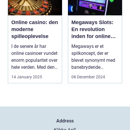
Online casino: den
Megaways Slots:
moderne
En revolution
spilleoplevelse
inden for online
spilleautomater
I de senere år har
Megaways er et
online casinoer vundet
spilkoncept, der er
enorm popularitet over
blevet synonymt med
hele verden. Med den
banebrydende
teknolog...
innovation inden for
14 January 2025
08 December 2024
online casi...
Address