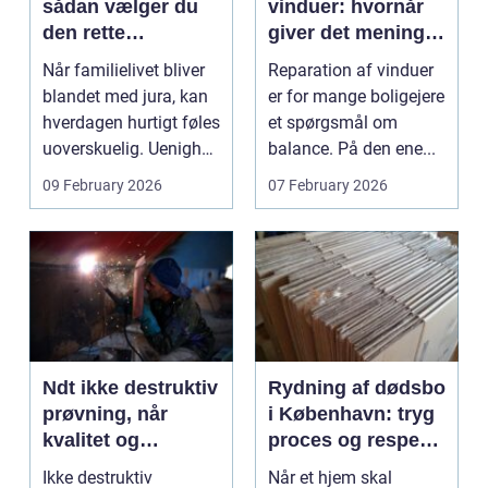
sådan vælger du
vinduer: hvornår
den rette
giver det mening,
familieretsadvokat
og hvad skal du
Når familielivet bliver
Reparation af vinduer
vælge?
blandet med jura, kan
er for mange boligejere
hverdagen hurtigt føles
et spørgsmål om
uoverskuelig. Uenighed
balance. På den ene...
om børn...
09 February 2026
07 February 2026
Ndt ikke destruktiv
Rydning af dødsbo
prøvning, når
i København: tryg
kvalitet og
proces og respekt
sikkerhed er
for boet
Ikke destruktiv
Når et hjem skal