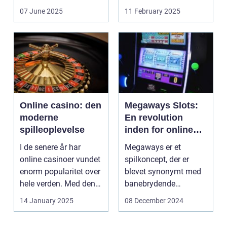
revolutioneret måden,
07 June 2025
11 February 2025
hvorpå ...
Online casino: den
Megaways Slots:
moderne
En revolution
spilleoplevelse
inden for online
spilleautomater
I de senere år har
Megaways er et
online casinoer vundet
spilkoncept, der er
enorm popularitet over
blevet synonymt med
hele verden. Med den
banebrydende
teknolog...
innovation inden for
14 January 2025
08 December 2024
online casi...