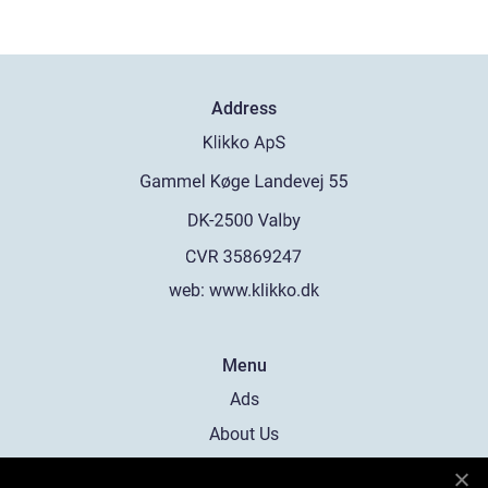
Address
web:
www.klikko.dk
Menu
Ads
About Us
Cookies