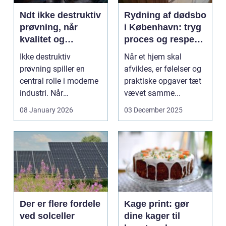
Ndt ikke destruktiv
Rydning af dødsbo
prøvning, når
i København: tryg
kvalitet og
proces og respekt
sikkerhed er
for boet
Ikke destruktiv
Når et hjem skal
afgørende
prøvning spiller en
afvikles, er følelser og
central rolle i moderne
praktiske opgaver tæt
industri. Når
vævet samme...
svejsninger,
08 January 2026
03 December 2025
trykbærende u...
Der er flere fordele
Kage print: gør
ved solceller
dine kager til