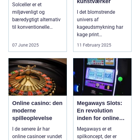
kunstværker
Solceller er et
miljøvenligt og
I det blomstrende
bæredygtigt alternativ
univers af
til konventionelle
kageudsmykning har
energikilder....
kage print
revolutioneret måden,
07 June 2025
11 February 2025
hvorpå ...
Online casino: den
Megaways Slots:
moderne
En revolution
spilleoplevelse
inden for online
spilleautomater
I de senere år har
Megaways er et
online casinoer vundet
spilkoncept, der er