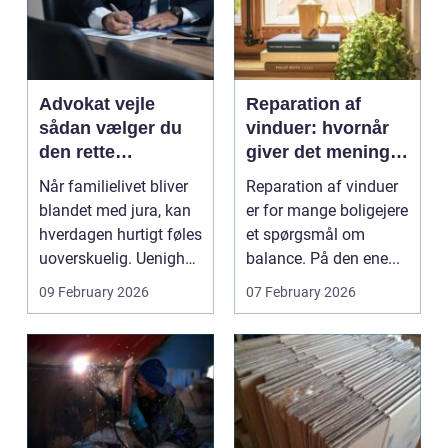
Advokat vejle
Reparation af
sådan vælger du
vinduer: hvornår
den rette
giver det mening,
familieretsadvokat
og hvad skal du
Når familielivet bliver
Reparation af vinduer
vælge?
blandet med jura, kan
er for mange boligejere
hverdagen hurtigt føles
et spørgsmål om
uoverskuelig. Uenighed
balance. På den ene...
om børn...
09 February 2026
07 February 2026