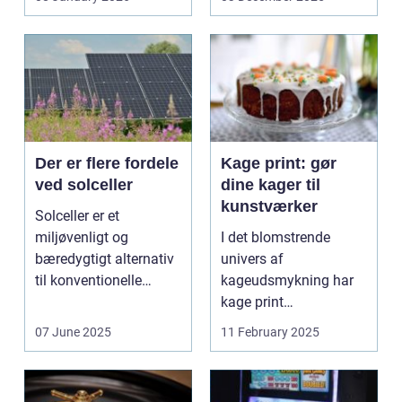
trykbærende u...
Der er flere fordele
Kage print: gør
ved solceller
dine kager til
kunstværker
Solceller er et
miljøvenligt og
I det blomstrende
bæredygtigt alternativ
univers af
til konventionelle
kageudsmykning har
energikilder....
kage print
revolutioneret måden,
07 June 2025
11 February 2025
hvorpå ...