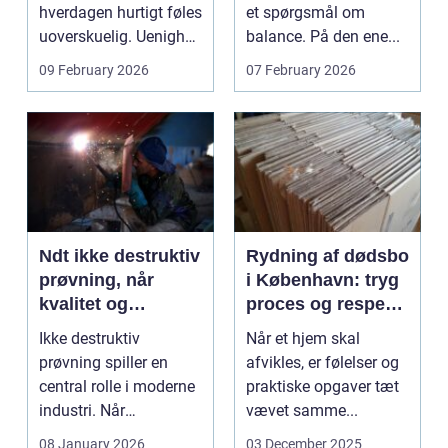
hverdagen hurtigt føles
et spørgsmål om
uoverskuelig. Uenighed
balance. På den ene...
om børn...
09 February 2026
07 February 2026
Ndt ikke destruktiv
Rydning af dødsbo
prøvning, når
i København: tryg
kvalitet og
proces og respekt
sikkerhed er
for boet
Ikke destruktiv
Når et hjem skal
afgørende
prøvning spiller en
afvikles, er følelser og
central rolle i moderne
praktiske opgaver tæt
industri. Når
vævet samme...
svejsninger,
08 January 2026
03 December 2025