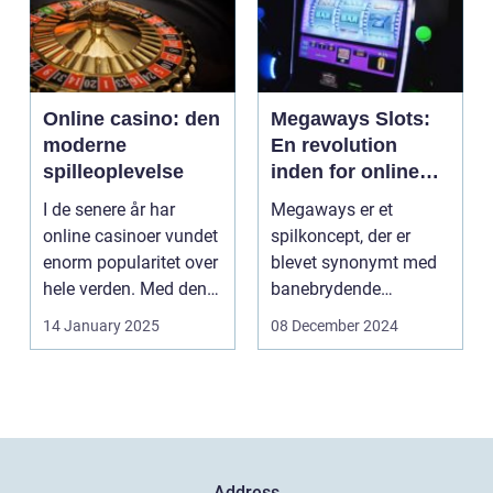
Online casino: den
Megaways Slots:
moderne
En revolution
spilleoplevelse
inden for online
spilleautomater
I de senere år har
Megaways er et
online casinoer vundet
spilkoncept, der er
enorm popularitet over
blevet synonymt med
hele verden. Med den
banebrydende
teknolog...
innovation inden for
14 January 2025
08 December 2024
online casi...
Address