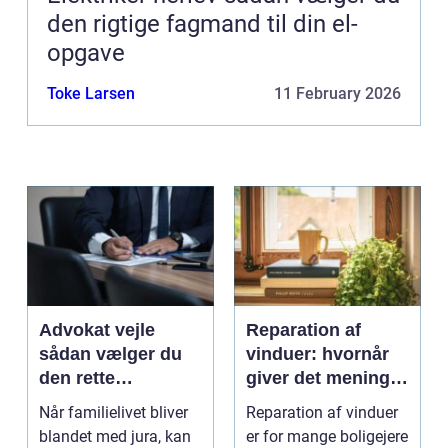
den rigtige fagmand til din el-
opgave
Toke Larsen
11 February 2026
Advokat vejle
Reparation af
sådan vælger du
vinduer: hvornår
den rette
giver det mening,
familieretsadvokat
og hvad skal du
Når familielivet bliver
Reparation af vinduer
vælge?
blandet med jura, kan
er for mange boligejere