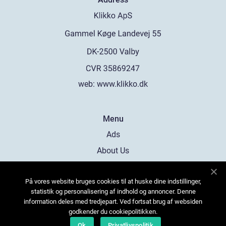
web:
www.klikko.dk
Menu
Ads
About Us
Cookies
På vores website bruges cookies til at huske dine indstillinger,
Contact
statistik og personalisering af indhold og annoncer. Denne
Sitemap
information deles med tredjepart. Ved fortsat brug af websiden
godkender du cookiepolitikken.
Ok
Privatlivspolitik