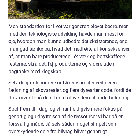
Men standarden for livet var generelt blevet bedre, men
med den teknologiske udvikling havde man mest for
øje, hvordan man kunne udbedre det eksisterende, end
man gad tænke på, hvad det medførte af konsekvenser
af, at man bare producerede i ét væk og bortskaffede
resterne, skraldet, fejlprodukterne og videre uden
bagtanke med klogskab.
Selv de gamle romere udtørrede arealer ved deres
fældning af skovarealer, og flere dyrearter døde, fordi de
drev rovdrift på dem for at aflive dem til underholdning.
Spol frem til i dag, og vi har heldigvis mere fokus på
genbrug og udnyttelsen af de ressourcer vi har på en
forsvarlig måde, så selv sådan noget simpelt som
overskydende dele fra bilvrag bliver genbrugt.