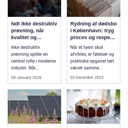
Ndt ikke destruktiv
Rydning af dødsbo
prøvning, når
i København: tryg
kvalitet og
proces og respekt
sikkerhed er
for boet
Ikke destruktiv
Når et hjem skal
afgørende
prøvning spiller en
afvikles, er følelser og
central rolle i moderne
praktiske opgaver tæt
industri. Når
vævet samme...
svejsninger,
08 January 2026
03 December 2025
trykbærende u...