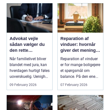
Advokat vejle
Reparation af
sådan vælger du
vinduer: hvornår
den rette
giver det mening,
familieretsadvokat
og hvad skal du
Når familielivet bliver
Reparation af vinduer
vælge?
blandet med jura, kan
er for mange boligejere
hverdagen hurtigt føles
et spørgsmål om
uoverskuelig. Uenighed
balance. På den ene...
om børn...
09 February 2026
07 February 2026