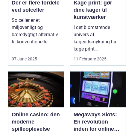
Der er flere fordele
Kage print: gør
ved solceller
dine kager til
kunstværker
Solceller er et
miljøvenligt og
I det blomstrende
bæredygtigt alternativ
univers af
til konventionelle
kageudsmykning har
energikilder....
kage print
revolutioneret måden,
07 June 2025
11 February 2025
hvorpå ...
Online casino: den
Megaways Slots:
moderne
En revolution
spilleoplevelse
inden for online