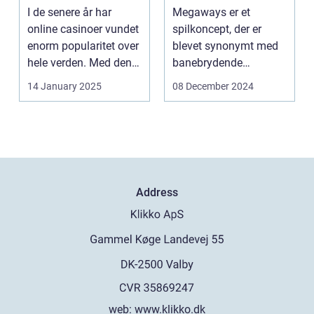
spilleautomater
I de senere år har
Megaways er et
online casinoer vundet
spilkoncept, der er
enorm popularitet over
blevet synonymt med
hele verden. Med den
banebrydende
teknolog...
innovation inden for
14 January 2025
08 December 2024
online casi...
Address
web:
www.klikko.dk